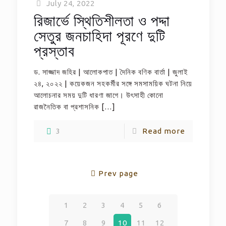
July 24, 2022
রিজার্ভে স্থিতিশীলতা ও পদ্দা
সেতুর জনচাহিদা পূরণে দুটি
প্রস্তাব
ড. সাজ্জাদ জহির | আলোকপাত | দৈনিক বণিক বার্তা | জুলাই
২৪, ২০২২ | কয়েকজন সহকর্মীর সঙ্গে সমসাময়িক ঘটনা নিয়ে
আলোচনার সময় দুটি ধারণা জাগে। উৎসাহী কোনো
রাজনৈতিক বা প্রশাসনিক
[…]
3
Read more
Prev page
1
2
3
4
5
6
7
8
9
10
11
12