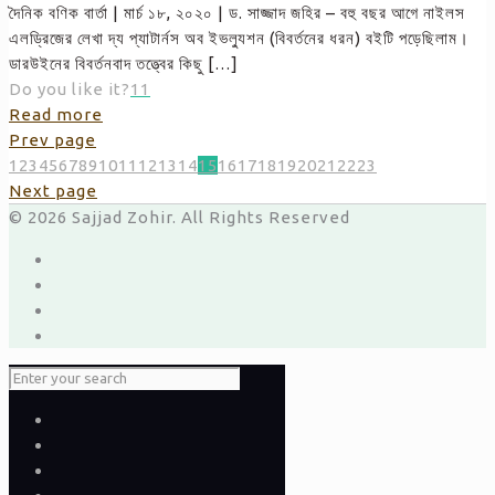
দৈনিক বণিক বার্তা | মার্চ ১৮, ২০২০ | ড. সাজ্জাদ জহির – বহু বছর আগে নাইলস
এলড্রিজের লেখা দ্য প্যাটার্নস অব ইভল্যুশন (বিবর্তনের ধরন) বইটি পড়েছিলাম।
ডারউইনের বিবর্তনবাদ তত্ত্বের কিছু
[…]
Do you like it?
11
Read more
Prev page
1
2
3
4
5
6
7
8
9
10
11
12
13
14
15
16
17
18
19
20
21
22
23
Next page
© 2026 Sajjad Zohir. All Rights Reserved