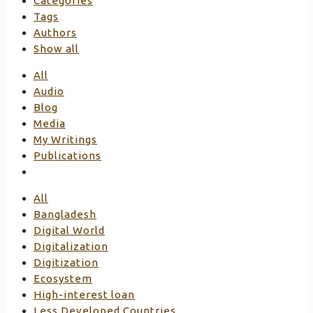
Categories
Tags
Authors
Show all
All
Audio
Blog
Media
My Writings
Publications
All
Bangladesh
Digital World
Digitalization
Digitization
Ecosystem
High-interest loan
Less Developed Countries