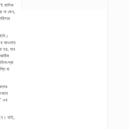
সেই মালিক
্‌ না কেন,
 পরিসরে
পাইনি।
ইনের আওতায়
য়া হয়, যার
আর্থিক
িধিসংস্থা
্তি বা
পকদের
কিভাবে
ব’ এর
েছেন। তাই,