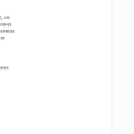
রী, এবং
ল্লেখ্য
ারবাজারের
নকে
নোক্ত