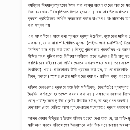
ব্যক্তির সিদ্ধান্তগ্রহণের উপর যারা আস্থা রাখেন তাদের অনেকে মনে
নিজ ব্যবসায় চৌর্য্যবৃত্তিতে লিপ্ত হবেন না। বরং তার উত্তরোত্তর উ
ব্যবসা প্রতিষ্ঠানের আর্থিক স্বচ্ছলতা বজায় রাখবেন। বাংলাদেশের অ
করা সম্ভব নয়।
এক সাংবাদিকের সাথে কথা প্রসঙ্গে প্রশ্ন উঠেছিল, ব্যাংকের মালিক 
একসময়, যে বা যারা পরিশোধিত মূলধন (পেইড-আপ ক্যাপিটাল) দিয়ে 
‘মালিক’ বলে গণ্য করা হতো। কিন্তু পুজিবাজার প্রবর্তনের পর অনেক 
সীমিত অংশ পুজিবাজারে বিনিয়োগকারীদের মাঝে বণ্টনের রীতি চালু হয়
প্রতিষ্ঠানের বাইরের কোম্পানির ক্ষেত্রে এখনও প্রযোজ্য। তবে একপর্য
নির্ধারিত) শেয়ার-মালিকানার রীতি প্রবর্তন করা হয়, যা কোয়ালিফায়িং
নিবন্ধনকালে) স্পন্সর শেয়ার মালিকদের ব্যাংক- মালিক গণ্য কর
পশ্চিমা দেশগুলোর প্রভাবে গড়ে উঠা সমিতিবদ্ধ (কর্পোরেট) ব্যবস্থা
দৈনন্দিন কর্মকান্ডে হস্তক্ষেপ করবার কথা নয়। এধরণের ব্যবস্থা বিশ্ল
কোন্‌ পরিস্থিতিতে লুটেরা শ্রেণীর উত্থান ঘটায়, তা অনুধাবন জরুরী।
বেড়াজাল থেকে বেড়িয়ে আসা ব্যাংকখাতের সংস্কারের প্রথম পদক্ষে
স্পন্সর শেয়ার বিক্রির ইতিহাস ঘাঁটলে হয়তো দেখা যাবে যে, তা অতি-ম
মালিকানা স্বত্ব পরিত্যাগের উদ্যোগকে অনৈতিক মনে করবার অবক