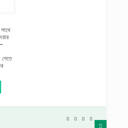
র সাথে
েয়ার
 –
ি পেতে
ির