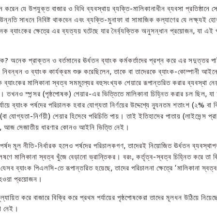
 করেন যে উপযুক্ত বাজার ও বিধি ব্যবস্থায় ব্যক্তি-মালিকানাধীন ব্যবসা প্রতিষ্ঠানে 
ন্নতি সাধনে নিবিষ্ট থাকবেন এবং ব্যক্তি-মুনাফা বা সামাজিক কল্যাণের যে লক্ষ্যই হোক
নেক ব্যাংকের ক্ষেত্রে এর ব্যত্যয় ঘটেছে যার নৈর্ব্যক্তিক অনুসন্ধান প্রয়োজন, যা এই
কে? অনেক প্রাক্তন ও বর্তমানের ঊর্ধতন ব্যাংক কর্মকর্তাদের প্রশ্ন করে এর সদুত্তর 
নিবন্ধন ও ব্যাংক কার্যক্রম শুরু করেছিলেন, তাকে বা তাদেরকে ব্যাংক-কোম্পানী আ
ব্যাংকের মালিকানা স্বত্ব সমমূল্যের বহুসংখ্যক শেয়ারে রূপান্তরিত করার ব্যবস্থা নে
। তখনও স্পন্সর (পৃষ্ঠপোষক) শেয়ার-এর ভিত্তিতে মালিকানা চিহ্নিত করার চল ছিল, যা 
ায়ে ব্যাংক পর্ষদের পরিচালক হবার যোগ্যতা নির্ণয়ের উদ্দেশ্যে ন্যূনতম শতাংশ (২% বা ব
 (বা যোগ্যতা-নির্ণয়ী) শেয়ার হিসেবে পরিচিতি পায়। তাই ইতিহাসের পাতায় (লাইসেন্স প্রাপ
লেও, আজ সেজাতীয় ধারণার কোনও আইনি ভিত্তি নেই।
য় পর্ষদ মূল নীতি-নির্ধারক হলেও পর্ষদের পরিচালকগণ, তাদেরই নিয়োজিত ঊর্ধতন ব্যবস্থা
েষণে মালিকানা স্বত্ব খুঁজে বেড়ানো ভ্রান্তিকর। বরং, কর্তৃত্ব-স্বত্ব চিহ্নিত করে তা 
 যেসব ব্যাংক পিএলসি-তে রূপান্তরিত হয়েছে, তাদের পরিচালনা ক্ষেত্রে ‘মালিকানা স্বত্
প হওয়া প্রয়োজন।
ূল্যায়িত করে বাজারে বিক্রি করে প্রথম পর্যায়ের পৃষ্ঠপোষকেরা তাদের মূলধন উঠিয়ে নিয়
াশ নেই।