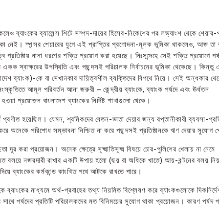
 থাকলেও ব্যাংকের ব্যালেন্স শিটে সম্পদ-দায়ের হিসেব-নিকেশের পর লভ্যাংশ থেকে শেয়ার-
ূমিকা নেই। স্পন্সর শেয়ারের যুগে এই প্রাপ্তির প্রণোদনা-মূলক ভূমিকা থাকলেও, আজ তা কর
 প্রতিষ্ঠায় নানা ধরণের শক্তি প্রয়োগ করা হয়েছে। নিঃসন্দেহে সেই শক্তি প্রয়োগে পর্
ের একক স্বাক্ষরের উপস্থিতি এবং পছন্দসই পরিচালক নির্বাচনের ভূমিকা থেকেছে। কিন্ত
(বাংলাদেশ ব্যাংক)-কে বা সেখানকার দায়িত্বশীল ব্যক্তিদের বিপথে নিয়ে। সেই অন্ধকার থে
স্কৃতিতে আমূল পরিবর্তন আনা জরুরী – কেন্দ্রীয় ব্যাংকে, ব্যাংক পর্ষদে এবং ঊর্ধতন
ওয়া প্রয়োজন বাংলাদেশ ব্যাংকের নির্দিষ্ট শাখাগুলো থেকে।
ার্থে প্রণীত হয়েছিল। যেমন, শ্রমিকদের বেতন-ভাতা দেয়ার জন্য রপ্তানীকারী ব্যবসা-প্রত
য করে অনেকে পরিশোধ সম্ভাবনা নিশ্চিত না করে পছন্দসই প্রতিষ্ঠানকে ঋণ দেয়ার সুযোগ 
ছতা দূর করা প্রয়োজন। অনেক ক্ষেত্রে সূক্ষ্মাতিসূক্ষ্ম বিষয়ে চোর-পুলিশের খেলায় না নেমে
 সীমিত বলয়ে নজরদারী রাখার একটি উপায় হলো (ছয় বা অধিকে খাতে) আয়-বন্টনের বলয় নি
িয়ে ব্যাংকের কর্মকান্ড কাংখিত পথে আটকে রাখতে পারে।
কে ব্যাংকের মাধ্যমে অর্থ-প্রবাহের তথ্য নিয়মিত বিশ্লেষণ করে ব্যাংকগুলোকে দিকনির্দে
ের সাথে পর্ষদের প্রতিটি পরিচালকদের মত বিনিময়ের সুযোগ থাকা প্রয়োজন। কারণ পর্ষদ পর