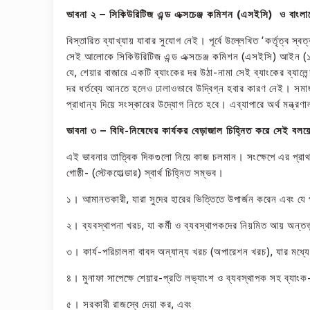
ভাবনা ২ – সিকিউরিটিজ এন্ড এক্সচেঞ্জ কমিশন
(
এসইসি) ও বাংলাদ
বিস্তারিত ব্যাখ্যায় যাবার সুযোগ নেই। পূর্বে উল্লেখিত ‘কর্তৃত্ব স্
সেই আলোকে সিকিউরিটিজ এন্ড এক্সচেঞ্জ কমিশন (এসইসি) আইন (১
যে, শেয়ার বাজারে একটি ব্যাংকের দর উঠা-নামা সেই ব্যাংকের ব্যা
দর ধর্তব্যে আনতে হলেও ঢালাওভাবে উদ্বিগ্ন হবার কারণ নেই। সমাজ 
প্রাধান্য দিয়ে সংস্কারের উদ্যোগ নিতে হবে। এব্যাপারে অর্থ মন্ত
ভাবনা ৩ – বিধি-নিষেধের কার্যকর বেড়াজাল চিহ্নিত করে সেই বল
এই ভাবনার তাত্বিক দিকগুলো নিয়ে কাজ চলমান। সংক্ষেপে এর প্রাথম
গোষ্ঠী- (স্টেকহোল্ডার) স্বার্থ চিহ্নিত সম্ভব।
১। আমানতকারী, যারা সুদের হারের ভিত্তিতে উপার্জন করেন এবং যে 
২। ব্যবস্থাপনা খরচ, যা কর্মী ও ব্যবস্থাপকদের নিয়মিত আয় অন্তর
৩। কার্য-পরিচালনা বাবদ অন্যান্য খরচ (অপারেশন খরচ), যার মধ্য
৪। মুনাফা সাপেক্ষে শেয়ার-প্রতি লভ্যাংশ ও ব্যবস্থাপক সহ ব্যাংক
৫। সরকারী রাজস্বে দেয়া কর, এবং