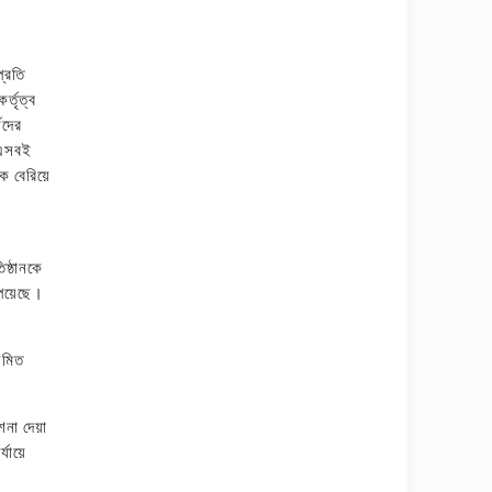
প্রতি
্তৃত্ব
ষদের
ু এসবই
কে বেরিয়ে
িষ্ঠানকে
পেয়েছে।
য়মিত
শনা দেয়া
্যায়ে