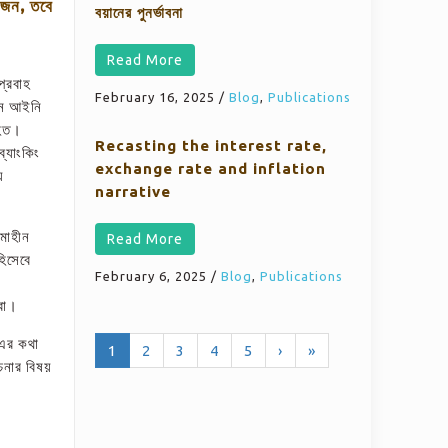
য়োজন, তবে
বয়ানের পুনর্ভাবনা
Read More
প্রবাহ
February 16, 2025
/
Blog
,
Publications
মান আইনি
হিত।
Recasting the interest rate,
ব্যাংকিং
exchange rate and inflation
য়
narrative
মাহীন
Read More
হিসেবে
February 6, 2025
/
Blog
,
Publications
রবো।
’-এর কথা
1
2
3
4
5
›
»
চনার বিষয়