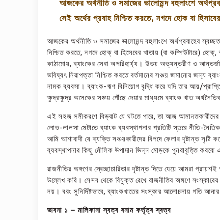
আজকের অর্থনীতি ও সমাজের ভালোমন্দ বহুলাংশে অর্থপ্রব
সেই অর্থের প্রবাহ নিশ্চিত করতে, নগদে হোক বা হিসাবে
আজকের অর্থনীতি ও সমাজের ভালোমন্দ বহুলাংশে অর্থপ্রবাহের স্বচ্ছত
নিশ্চিত করতে, নগদে হোক্‌ বা হিসেবের খাতায় (বা কম্পিউটারে) হোক্‌
কাঠামোয়, ব্যাংকের সেবা অপরিহার্য্য। উভয় অভ্যন্তরীণ ও আন্তর্জাত
ভবিষ্যৎ নিরাপত্তা নিশ্চিত করতে বর্তমানের সঞ্চয় জমানোর জন্য ব্যা
নামক ব্যবসা। ব্যাংক-ঋণ বিনিয়োগ বৃদ্ধি করে যদি তার আয়/প্রাপ্ত
ক্ষুদ্রক্ষুদ্র অনেকের সঞ্চয় পৌঁছে দেয়ার মাধ্যমে ব্যাংক খাত অর্থ
এই সহজ সমীকরণে বিভ্রাট যে ঘটতে পারে, তা আজ আমানতকারীদের 
লোভ-লালসা মেটাতে ব্যাংক ব্যবস্থাপনার প্রতিটি স্তরে নীতি-নৈতিক
আমি আশাবাদী যে ব্যক্তি সঞ্চয়কারীদের বিপদে ফেলার দৃষ্টান্ত সৃষ্টি
ব্যবস্থাপনার কিছু মৌলিক উপাদান ভিন্ন মোড়কে পুনরাবৃত্তি করবো 
রাজনীতির অঙ্গণের স্বেচ্ছাচারিতার দৃষ্টান্ত দিতে যেয়ে আমরা প্রায়শ
উল্লেখ করি। সেসব থেকে বিযুক্ত রেখে রাজনীতির অঙ্গণে সংস্কারের
নয়। বরং সুনির্দিষ্টভাবে, ব্যাংকখাতের সংস্কার আলোচনায় গতি আনার 
ভাবনা ১ – মালিকানা স্বত্ব বনাম কর্তৃত্ব স্বত্ব