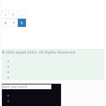
‹
1
…
6
7
8
© 2026 Sajjad Zohir. All Rights Reserved