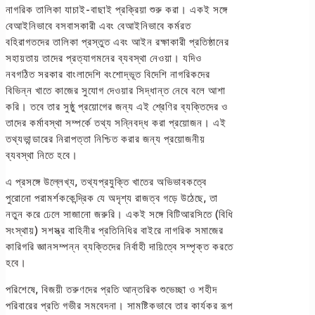
নাগরিক তালিকা যাচাই-বাছাই প্রক্রিয়া শুরু করা। একই সঙ্গে
বেআইনিভাবে বসবাসকারী এবং বেআইনিভাবে কর্মরত
বহিরাগতদের তালিকা প্রস্তুত এবং আইন রক্ষাকারী প্রতিষ্ঠানের
সহায়তায় তাদের প্রত্যাগমনের ব্যবস্থা নেওয়া। যদিও
নবগঠিত সরকার বাংলাদেশি বংশোদ্ভূত বিদেশি নাগরিকদের
বিভিন্ন খাতে কাজের সুযোগ দেওয়ার সিদ্ধান্ত নেবে বলে আশা
করি। তবে তার সুষ্ঠু প্রয়োগের জন্য এই শ্রেণির ব্যক্তিদের ও
তাদের কর্মাবস্থা সম্পর্কে তথ্য সন্নিবদ্ধ করা প্রয়োজন। এই
তথ্যভান্ডারের নিরাপত্তা নিশ্চিত করার জন্য প্রয়োজনীয়
ব্যবস্থা নিতে হবে।
এ প্রসঙ্গে উল্লেখ্য, তথ্যপ্রযুক্তি খাতের অভিভাবকত্বে
পুরোনো পরামর্শককেন্দ্রিক যে অদৃশ্য রাজত্ব গড়ে উঠেছে, তা
নতুন করে ঢেলে সাজানো জরুরি। একই সঙ্গে বিটিআরসিতে (বিধি
সংস্থায়) সশস্ত্র বাহিনীর প্রতিনিধির বাইরে নাগরিক সমাজের
কারিগরি জ্ঞানসম্পন্ন ব্যক্তিদের নির্বাহী দায়িত্বে সম্পৃক্ত করতে
হবে।
পরিশেষে, বিজয়ী তরুণদের প্রতি আন্তরিক শুভেচ্ছা ও শহীদ
পরিবারের প্রতি গভীর সমবেদনা। সামষ্টিকভাবে তার কার্যকর রূপ