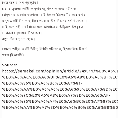
দিতে আমার শেষ প্রস্তাব।
চার. ছাত্রদের কোটা সংস্কার আন্দোলনকে এবং শহীদ ও
যোদ্ধাদের অবদান বাংলাদেশের ইতিহাসে চিরস্মরণীয় করে রাখার
জন্য একটি দিন বেছে নিয়ে তাকে জাতীয় দিবসের মর্যাদা দেওয়া।
সেই সঙ্গে শহীদ পরিবারের সঙ্গে আলোচনার ভিত্তিতে উপযুক্ত
সম্মাননার ব্যবস্থা নিতে হবে।
নতুন দিনের সূচনা হোক।
সাজ্জাদ জহির: অর্থনীতিবিদ; নির্বাহী পরিচালক, ইকোনমিক রিসার্চ
গ্রুপ (ইআরজি)
Source:
https://samakal.com/opinion/article/249811/%
%E0%A6%AC%E0%A6%BF%E0%A6%A8%E0%A6%BF%E0
%E0%A6%86%E0%A6%B6%E0%A7%81-
%E0%A6%AA%E0%A6%A6%E0%A6%95%E0%A7%8D%E0
%E0%A6%9C%E0%A6%A8%E0%A7%8D%E0%A6%AF-
%E0%A6%95%E0%A6%AF%E0%A6%BC%E0%A7%87%E0
%E0%A6%AA%E0%A7%8D%E0%A6%B0%E0%A6%B8%E