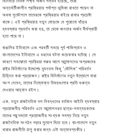
বিনিময়ে নির্দিষ্ট লক্ষ্য অর্জন সম্ভব হয়েছে, তারা
অন্তর্বর্তীকালীন প্রক্রিয়ায় পর্যাপ্ত ভূমিকা রাখতে পারেন না
অথবা সুকৌশলে তাদেরকে প্রক্রিয়ার বাইরে রাখার প্রচেষ্টা
থাকে। এই প্রক্রিয়ায় নতুন মোড়কে যে পুরোনো ধাঁচের
ব্যবস্থার প্রবর্তন করা হয়, তা থেকে জনতার অর্জন দীর্ঘস্থায়ী
হতে পারে না।
বাঙালির ইতিহাসে এবং পরবর্তী সময়ে পূর্ব পাকিস্তান ও
বাংলাদেশের ইতিহাসে এ ধরনের ঘটনা কয়েকবার ঘটেছে। সে
কারণে সমঝোতা প্রক্রিয়া শুরুর আগে আন্দোলনের অগ্রজদের
রাষ্ট্র বিনির্মাণের উদ্দেশ্যে ন্যূনতম কিছু ‘মৌলিক’ পরিবর্তন
চিহ্নিত করা প্রয়োজন। রাষ্ট্র বিনির্মাণের নতুন উদ্যোগে যারা
অংশ নেবেন, তাদের নিম্নোক্ত বিষয়গুলোর প্রতি গুরুত্ব
দেওয়ার আহ্বান রইল।
এক. নতুন রাজনৈতিক দল নিবন্ধনের বর্তমান আইনি ব্যবস্থায়
প্রয়োজনীয় পরিবর্তন এনে আন্দোলনরত ছাত্র-সমন্বয়কদের
তাদের পছন্দমতো প্রয়োজনীয় সংখ্যক সদস্য নিয়ে নতুন
রাজনৈতিক সংগঠন গড়ার সুযোগ দিতে হবে। বাংলাদেশে নতুন
ধারার রাজনীতি চালু করার জন্য এটা অত্যাবশ্যকীয়।