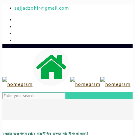
sajjadzohir@gmail.com
চলমান অধঃপতন রোধে রাজনীতির অঙ্গনে সুষ্ঠু মীমাংসা জরুরি