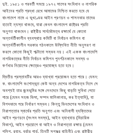
দুই. ১৯৫১ ও পরবর্তী সময়ে ১৯৭২ সালের সংবিধান ও নাগরিক
আইনের প্রতি শ্রদ্ধা রেখে আমাদের নিশ্চিত করতে হবে যে
বাংলাদেশ নামে এ ভূখণ্ডের আইন প্রণয়ন ও শাসনভার তাদের
হাতেই ন্যস্ত থাকবে, যারা কেবল বাংলাদেশ রাষ্ট্রের প্রতি
অনুগত থাকবেন। রাষ্ট্রীয় সার্বভৌমত্ব রক্ষার্থে যে কোনো
অন্তর্বর্তীকালীন ব্যবস্থায় কমিটি বা নির্বাচন কমিশন বা
অন্তর্বর্তীকালীন সরকার গঠনকালে উল্লিখিত নীতি অনুসরণ না
করলে কোনো কিছুই পাল্টানো সম্ভব নয়। এই একক বাংলাদেশি
নাগরিকত্বের নীতি নির্বাচন কমিশন পুনর্গঠনকালে সদস্য ও
কর্ণধার নিয়োগের ক্ষেত্রেও প্রযোজ্য হতে হবে।
দ্বিতীয় প্রস্তাবটির আরও ব্যাখ্যা প্রয়োজন হতে পারে। যেমন:
ক. বাংলাদেশি বংশোদ্ভূত কেউ অন্য দেশের নাগরিকত্ব নিলে সে
অবশ্যই তার জন্মভূমির সঙ্গে লেনদেনে কিছু বাড়তি সুবিধা পেতে
পারে (যেমন সহজ ভিসা, সম্পদ মালিকানায়, কর ইত্যাদি), যা
বিশদভাবে পরে নির্ধারণ সম্ভব। কিন্তু ভিনদেশের সংবিধান ও
নিরাপত্তার স্বার্থের প্রতি অনুগত এবং অনিবাসী ব্যক্তিদের
আইন প্রণয়নে (সংসদ সদস্য), আইন ব্যাখ্যায় (বিচারিক
বিভাগ), আইন প্রয়োগে বা আইন ও নিরাপত্তা রক্ষায় (যেমন
পুলিশ, র‍্যাব, বর্ডার গার্ড, তিনটি সশস্ত্র বাহিনী) এবং রাষ্ট্রীয়