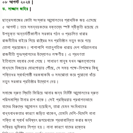
০৮ আগস্ট ২০২৪ |
ড. সাজ্জাদ জহির
|
ছাত্রসমাজের কোটা সংস্কার আন্দোলনের প্রাথমিক জয় এসেছে
৫ আগস্ট। তবে সমন্বয়কদের বক্তব্যে স্পষ্ট স্বীকৃতি রয়েছে যে
উপযুক্ত অন্তর্বর্তীকালীন সরকার গঠন ও প্রচলিত ধারার
রাজনীতির বাইরে গিয়ে রাষ্ট্রের সব প্রতিষ্ঠান নতুন করে গড়ে
তোলা প্রয়োজন। পাশাপাশি গতানুগতিক ধারায় দেশ পরিচালনার
রাজনীতি পুনঃস্থাপনের উদ্যোগও লক্ষণীয়। এ প্রবণতা
ইতিহাসে বহুবার দেখা গেছে। সাধারণ মানুষ যখন আত্মত্যাগের
মাধ্যমে বিজয়ের দোরগোড়ায় পৌঁছে, সে সময় পক্ষে-বিপক্ষের কিছু
শক্তিধর স্বার্থগোষ্ঠী দরকষাকষি ও সমঝোতা করে পুরোনো ধাঁচে
নতুন সরকার প্রতিষ্ঠার উদ্যোগ নেয়।
সমাজে দ্রুত স্থিতি ফিরিয়ে আনার জন্য নির্দিষ্ট আন্দোলনের দ্রুত
পরিসমাপ্তি টানার চাপ থাকে। সেই প্রক্রিয়ায় প্রথাগতভাবে
যাদের বিরুদ্ধে আন্দোলন হয়েছিল, তারা যেমন সংবিধানের
বাধ্যবাধকতার কারণে জড়িত থাকেন, তেমনি দেশি-বিদেশি নানা
শক্তি বা স্বার্থ ভবিষ্যৎ রূপরেখাকে প্রভাবান্বিত করার জন্য
সক্রিয় ভূমিকায় লিপ্ত হয়। নানা কারণে যাদের রক্তের