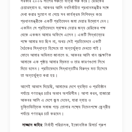
সরকার ২০০৯ সালের শুরুতে যাত্রা শুরু করে। রেরিকের
চেয়ারম্যান ড. আকবর আলি নবনির্বাচিত প্রধানমন্ত্রীর সঙ্গে
দেখা করার সুযোগ না পেয়ে সব কার্যক্রম লিপিবদ্ধ করে
প্রধানমন্ত্রীকে একটি প্রতিবেদন জমা দেয়ার উদ্যোগ নেন।
একদিন সে প্রতিবেদনে স্বাক্ষর নেয়ার জন্য রেরিকের পক্ষ
থেকে একজন আমার অফিসে এলেন। একটি সিদ্ধান্তের
পক্ষে আমার মত ছিল না, অথচ সেই প্রতিবেদনে একটি
বৈঠকের সিদ্ধান্ত হিসেবে তা অন্তর্ভুক্ত দেখতে পাই।
ফোনে আমার অভিমত জানালে ড. আকবর আলি খান তাত্ক্ষণিক
আমাকে এক পৃষ্ঠায় আমার দ্বিমত ও তার কারণগুলো লিখে
দিতে বলেন। প্রতিবেদনে সিদ্ধান্তটির বিরুদ্ধ মত হিসেবে
তা অন্তর্ভুক্ত করা হয়।
আগেই আভাস দিয়েছি, আমাদের দেশে ব্যক্তি ও প্রতিষ্ঠান
পর্যায়ে গণতন্ত্র চর্চার অভাব অপরিসীম। আশা করব, হাজারো
আকবর আলি এ দেশে জন্ম নেবেন, যারা ন্যায় ও
যুক্তিভিত্তিক সমাজ গড়ে তোলার লক্ষ্যে নিদেনপক্ষে কেন্দ্রীয়
পর্যায়ে গণতন্ত্র চর্চা করবেন।
সাজ্জাদ জহির
: নির্বাহী পরিচালক, ইকোনমিক রিসার্চ গ্রুপ