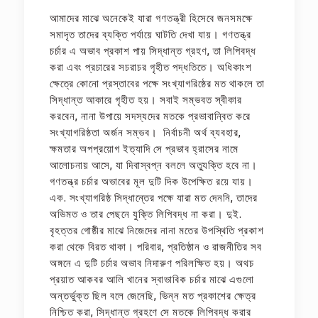
আমাদের মাঝে অনেকেই যারা গণতন্ত্রী হিসেবে জনসমক্ষে
সমাদৃত তাদের ব্যক্তি পর্যায়ে ঘাটতি দেখা যায়। গণতন্ত্র
চর্চার এ অভাব প্রকাশ পায় সিদ্ধান্ত গ্রহণ, তা লিপিবদ্ধ
করা এবং প্রচারের সচরাচর গৃহীত পদ্ধতিতে। অধিকাংশ
ক্ষেত্রে কোনো প্রস্তাবের পক্ষে সংখ্যাগরিষ্ঠের মত থাকলে তা
সিদ্ধান্ত আকারে গৃহীত হয়। সবাই সম্ভবত স্বীকার
করবেন, নানা উপায়ে সদস্যদের মতকে প্রভাবান্বিত করে
সংখ্যাগরিষ্ঠতা অর্জন সম্ভব। নির্বাচনী অর্থ ব্যবহার,
ক্ষমতার অপপ্রয়োগ ইত্যাদি সে প্রভাব হ্রাসের নামে
আলোচনায় আসে, যা দিবাস্বপ্ন বললে অত্যুক্তি হবে না।
গণতন্ত্র চর্চার অভাবের মূল দুটি দিক উপেক্ষিত রয়ে যায়।
এক. সংখ্যাগরিষ্ঠ সিদ্ধান্তের পক্ষে যারা মত দেননি, তাদের
অভিমত ও তার পেছনে যুক্তি লিপিবদ্ধ না করা। দুই.
বৃহত্তর গোষ্ঠীর মাঝে নিজেদের নানা মতের উপস্থিতি প্রকাশ
করা থেকে বিরত থাকা। পরিবার, প্রতিষ্ঠান ও রাজনীতির সব
অঙ্গনে এ দুটি চর্চার অভাব নিদারুণ পরিলক্ষিত হয়। অথচ
প্রয়াত আকবর আলি খানের স্বাভাবিক চর্চার মাঝে এগুলো
অন্তর্ভুক্ত ছিল বলে জেনেছি, ভিন্ন মত প্রকাশের ক্ষেত্র
নিশ্চিত করা, সিদ্ধান্ত গ্রহণে সে মতকে লিপিবদ্ধ করার