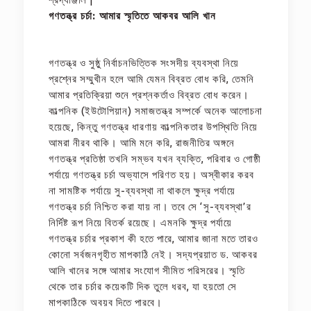
গণতন্ত্র চর্চা: আমার স্মৃতিতে আকবর আলি খান
গণতন্ত্র ও সুষ্ঠু নির্বাচনভিত্তিক সংসদীয় ব্যবস্থা নিয়ে
প্রশ্নের সম্মুখীন হলে আমি যেমন বিব্রত বোধ করি, তেমনি
আমার প্রতিক্রিয়া শুনে প্রশ্নকর্তাও বিব্রত বোধ করেন।
কাল্পনিক (ইউটোপিয়ান) সমাজতন্ত্র সম্পর্কে অনেক আলোচনা
হয়েছে, কিন্তু গণতন্ত্র ধারণায় কাল্পনিকতার উপস্থিতি নিয়ে
আমরা নীরব থাকি। আমি মনে করি, রাজনীতির অঙ্গনে
গণতন্ত্র প্রতিষ্ঠা তখনি সম্ভব যখন ব্যক্তি, পরিবার ও গোষ্ঠী
পর্যায়ে গণতন্ত্র চর্চা অভ্যাসে পরিণত হয়। অস্বীকার করব
না সামষ্টিক পর্যায়ে সু-ব্যবস্থা না থাকলে ক্ষুদ্র পর্যায়ে
গণতন্ত্র চর্চা নিশ্চিত করা যায় না। তবে সে ‘সু-ব্যবস্থা’র
নির্দিষ্ট রূপ নিয়ে বিতর্ক রয়েছে। এমনকি ক্ষুদ্র পর্যায়ে
গণতন্ত্র চর্চার প্রকাশ কী হতে পারে, আমার জানা মতে তারও
কোনো সর্বজনগৃহীত মাপকাঠি নেই। সদ্যপ্রয়াত ড. আকবর
আলি খানের সঙ্গে আমার সংযোগ সীমিত পরিসরের। স্মৃতি
থেকে তার চর্চার কয়েকটি দিক তুলে ধরব, যা হয়তো সে
মাপকাঠিকে অবয়ব দিতে পারবে।