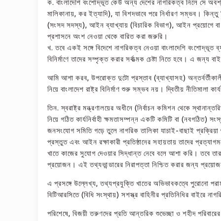
ক. বাংলাদেশি বংশোদ্ভূত কেউ অন্য দেশের নাগরিকত্ব নিলে সে অবশ্য
মালিকানায়, কর ইত্যাদি), যা বিশদভাবে পরে নির্ধারণ সম্ভব। কিন্ত
(সংসদ সদস্য), আইন ব্যাখ্যায় (বিচারিক বিভাগ), আইন প্রয়োগে বা আইন 
প্রশাসনে অংশ নেওয়া থেকে বারিত করা জরুরি।
খ. তবে একই সঙ্গে বিদেশে নাগরিকত্ব নেওয়া বাংলাদেশি বংশোদ্ভূত ব্
বিনির্মাণে তাদের সম্পৃক্ত করার সর্বাত্মক চেষ্টা নিতে হবে। এ জন
আমি আশা করব, উপরোক্ত দুটো প্রস্তাব (ব্যাখ্যাসহ) অন্তর্বর্তী
নিয়ে বাংলাদেশ রাষ্ট্র বিনির্মাণ শুরু সম্ভব নয়। দ্বিতীয় নীতিমালা 
তিন. স্বরাষ্ট্র মন্ত্রণালয়ের অধীনে (নির্বাচন কমিশন থেকে স্থানান
নিয়ে গঠিত কার্যনির্বাহী ক্ষমতাসম্পন্ন একটি কমিটি বা (নবগঠিত) 
জনসংযোগ সমিতি গড়ে তুলে নাগরিক তালিকা যাচাই-বাছাই প্রক্রিয়া
প্রস্তুত এবং আইন রক্ষাকারী প্রতিষ্ঠানের সহায়তায় তাদের প্রত্যা
খাতে কাজের সুযোগ দেওয়ার সিদ্ধান্ত নেবে বলে আশা করি। তবে তার সুষ
প্রয়োজন। এই তথ্যভান্ডারের নিরাপত্তা নিশ্চিত করার জন্য প্রয়োজ
এ প্রসঙ্গে উল্লেখ্য, তথ্যপ্রযুক্তি খাতের অভিভাবকত্বে পুরোনো পর
বিটিআরসিতে (বিধি সংস্থায়) সশস্ত্র বাহিনীর প্রতিনিধির বাইরে নাগরি
পরিশেষে, বিজয়ী তরুণদের প্রতি আন্তরিক শুভেচ্ছা ও শহীদ পরিবারের