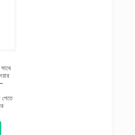
র সাথে
েয়ার
 –
ি পেতে
ির