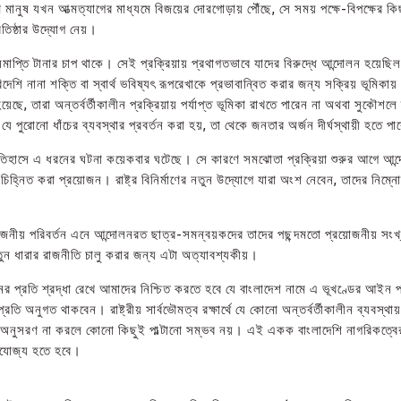
মানুষ যখন আত্মত্যাগের মাধ্যমে বিজয়ের দোরগোড়ায় পৌঁছে, সে সময় পক্ষে-বিপক্ষের কি
রতিষ্ঠার উদ্যোগ নেয়।
িসমাপ্তি টানার চাপ থাকে। সেই প্রক্রিয়ায় প্রথাগতভাবে যাদের বিরুদ্ধে আন্দোলন হয়েছিল
ি নানা শক্তি বা স্বার্থ ভবিষ্যৎ রূপরেখাকে প্রভাবান্বিত করার জন্য সক্রিয় ভূমিকায়
হয়েছে, তারা অন্তর্বর্তীকালীন প্রক্রিয়ায় পর্যাপ্ত ভূমিকা রাখতে পারেন না অথবা সুকৌশল
যে পুরোনো ধাঁচের ব্যবস্থার প্রবর্তন করা হয়, তা থেকে জনতার অর্জন দীর্ঘস্থায়ী হতে পা
র ইতিহাসে এ ধরনের ঘটনা কয়েকবার ঘটেছে। সে কারণে সমঝোতা প্রক্রিয়া শুরুর আগে আন্
তন চিহ্নিত করা প্রয়োজন। রাষ্ট্র বিনির্মাণের নতুন উদ্যোগে যারা অংশ নেবেন, তাদের নিম্ন
োজনীয় পরিবর্তন এনে আন্দোলনরত ছাত্র-সমন্বয়কদের তাদের পছন্দমতো প্রয়োজনীয় সংখ
ুন ধারার রাজনীতি চালু করার জন্য এটা অত্যাবশ্যকীয়।
প্রতি শ্রদ্ধা রেখে আমাদের নিশ্চিত করতে হবে যে বাংলাদেশ নামে এ ভূখণ্ডের আইন 
রতি অনুগত থাকবেন। রাষ্ট্রীয় সার্বভৌমত্ব রক্ষার্থে যে কোনো অন্তর্বর্তীকালীন ব্যবস্থা
ীতি অনুসরণ না করলে কোনো কিছুই পাল্টানো সম্ভব নয়। এই একক বাংলাদেশি নাগরিকত্বে
প্রযোজ্য হতে হবে।