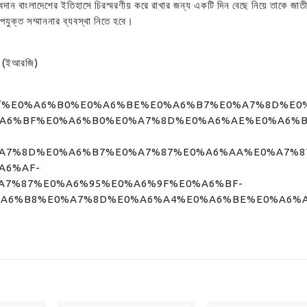
দান বাংলাদেশের ইতিহাসে চিরস্মরণীয় করে রাখার জন্য একটি দিন বেছে নিয়ে তাকে জাত
পযুক্ত সম্মাননার ব্যবস্থা নিতে হবে।
রুপ (ইআরজি)
/249811/%E0%A6%B0%E0%A6%BE%E0%A6%B7%E0%A7%8D%
A6%BF%E0%A6%B0%E0%A7%8D%E0%A6%AE%E0%A6%B
A7%8D%E0%A6%B7%E0%A7%87%E0%A6%AA%E0%A7%8
A6%AF-
A7%87%E0%A6%95%E0%A6%9F%E0%A6%BF-
A6%B8%E0%A7%8D%E0%A6%A4%E0%A6%BE%E0%A6%