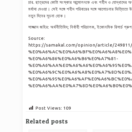
চার. ছাত্রদের কোটা সংস্কার আন্দোলনকে এবং শহীদ ও যোদ্ধাদের অব
মর্যাদা দেওয়া। সেই সঙ্গে শহীদ পরিবারের সঙ্গে আলোচনার ভিত্তিতে উ
নতুন দিনের সূচনা হোক।
সাজ্জাদ জহির: অর্থনীতিবিদ; নির্বাহী পরিচালক, ইকোনমিক রিসার্চ গ্
Source:
https://samakal.com/opinion/article
%E0%A6%AC%E0%A6%BF%E0%A6%A8%E0%
%E0%A6%86%E0%A6%B6%E0%A7%81-
%E0%A6%AA%E0%A6%A6%E0%A6%95%E0%
%E0%A6%9C%E0%A6%A8%E0%A7%8D%E0%
%E0%A6%95%E0%A6%AF%E0%A6%BC%E0%
%E0%A6%AA%E0%A7%8D%E0%A6%B0%E0%
Post Views:
109
Related posts