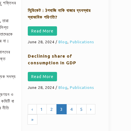
ছু শক্তিধর
সিন্ডিকেট : ঠগবাজি নাকি বাজার ব্যবস্থার
স্বাভাবিক পরিণতি?
, তারা
 লিপ্ত
Read More
ে তাদেরকে
রে না।
June 28, 2024
/
Blog
,
Publications
দোলনের
Declining share of
োক্ত
consumption in GDP
্যক সদস্য
Read More
June 28, 2024
/
Blog
,
Publications
প্রণয়ন ও
য় কমিটি বা
র নীতি
‹
1
2
3
4
5
›
»