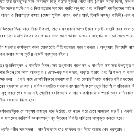
ই তার জন্মভূমির সঙ্গে লেনদেনে কিছু বাড়তি সুবিধা পেতে পারে (যেমন সহজ ভিসা, সম্পদ
ু ভিনদেশের সংবিধান ও নিরাপত্তার স্বার্থের প্রতি অনুগত এবং অনিবাসী ব্যক্তিদের আই
ও নিরাপত্তা রক্ষায় (যেমন পুলিশ, র‍্যাব, বর্ডার গার্ড, তিনটি সশস্ত্র বাহিনী) এবং রাষ
যক্তিদের ভিন্নভাবে নিবন্ধীকরণ, তাদের মধ্যকার আগ্রহীদের যাচাই-বাছাই করে বাংলাদেশ 
্য বাইরের দেশের নাগরিকত্ব ত্যাগ করে বাংলাদেশে আবাস নেওয়ার আহ্বান জানানো যেতে পার
কালীন সরকার কার্যক্রম শুরুর গোড়াতেই নীতিগতভাবে গ্রহণ করবে। অন্যথায় ভিনদেশি না
কার্যকর করার জন্য তৃতীয় একটি প্রস্তাব রইল।
্তরিত) জন্মনিবন্ধন ও নাগরিক নিবন্ধনের তথ্যাগার প্রশাসন ও নাগরিক সমাজের উপযুক্ত ব
সংস্থার নিয়ন্ত্রণে আনা আবশ্যক। ছোট-বড় সব শহরে, পাড়ায় পাড়ায় এবং শিল্পাঞ্চল বা কল
 শুরু করা। একই সঙ্গে বেআইনিভাবে বসবাসকারী এবং বেআইনিভাবে কর্মরত বহিরাগতদের
গমনের ব্যবস্থা নেওয়া। যদিও নবগঠিত সরকার বাংলাদেশি বংশোদ্ভূত বিদেশি নাগরিকদের ব
্ঠু প্রয়োগের জন্য এই শ্রেণির ব্যক্তিদের ও তাদের কর্মাবস্থা সম্পর্কে তথ্য সন্নিবদ্
নীয় ব্যবস্থা নিতে হবে।
ামর্শককেন্দ্রিক যে অদৃশ্য রাজত্ব গড়ে উঠেছে, তা নতুন করে ঢেলে সাজানো জরুরি। একই স
ক সমাজের কারিগরি জ্ঞানসম্পন্ন ব্যক্তিদের নির্বাহী দায়িত্বে সম্পৃক্ত করতে হবে।
 প্রতি গভীর সমবেদনা। সামষ্টিকভাবে তার কার্যকর রূপ দিতে আমার শেষ প্রস্তাব।