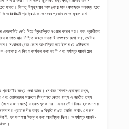
রহণ নিশ্চিত করা। যদি দলের ভূমিকায় মধ্যস্বত্বভোগীর রূপ না
থা হতে পারত। কিন্তু বিশৃঙ্খলার আশঙ্কায় মানবসমাজকে দলবদ্ধ হতে
 ও নির্বাচনী প্রক্রিয়াকে সেসবের প্রভাব থেকে মুক্ত রাখা
দের কোনোটিই ভোট দিতে দ্বিধান্বিত হওয়ার কারণ নয়। বরং প্রার্থীদের
ণ্যের গুণগত মান নিশ্চিত করতে সরকারি তৎপরতা দেখা যায়, ভোটার
া দেবে। সংবাদমাধ্যমে জেনে আশান্বিত হয়েছিলাম যে গুটিকতক
নেক এলাকায় এ নিয়ম কার্যকর করা হয়নি এবং পর্যাপ্ত যাচাইয়ের
প্রথমটির তথ্যে দেয়া আছে। সেখানে শিক্ষাসংক্রান্ত তথ্য,
ধারণ এবং ভোটারদের সচেতন সিদ্ধান্ত নেয়ার জন্য এ জাতীয় তথ্য
বে তা (আমার জানামতে) বাধ্যতামূলক নয়। এসব গৌণ বিষয় হলফনামায়
য হলফনামায় প্রয়োজনীয় তথ্য ও বিবৃতি চাওয়া হয়নি! অর্থাৎ একজন
সতর্কবাণী, হলফনামায় উল্লেখ করা আবশ্যিক ছিল। অপর্যাপ্ত যাচাই-
ন্বিত।