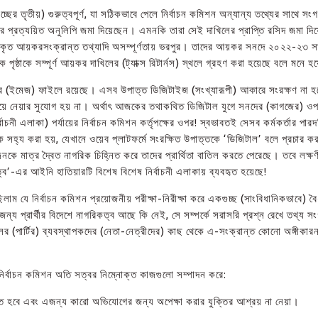
্ছের তৃতীয়) গুরুত্বপূর্ণ, যা সঠিকভাবে পেলে নির্বাচন কমিশন অন্যান্য তথ্যের সাথে সংগত
 প্রত্যয়িত অনুলিপি জমা দিয়েছেন। এমনকি তারা সেই দাখিলের প্রাপ্তি রসিদ জমা দিয়
ের দাখিলকৃত আয়করসংক্রান্ত তথ্যাদি অসম্পূর্ণতায় ভরপুর। তাদের আয়কর সনদে ২০২২-২
ষ্ঠাকে সম্পূর্ণ আয়কর দাখিলের (ট্যাক্স রিটার্নস) স্থলে গ্রহণ করা হয়েছে বলে মনে 
ত্র (ইমেজ) ফাইলে রয়েছে। এসব উপাত্ত ডিজিটাইজ (সংখ্যারূপী) আকারে সংরক্ষণ না হলে 
িলিয়ে নেয়ার সুযোগ হয় না। অর্থাৎ আজকের তথাকথিত ডিজিটাল যুগে সনদের (কাগজের) ওপর ভ
বাচনী এলাকা) পর্যায়ের নির্বাচন কমিশন কর্তৃপক্ষের ওপর! স্বভাবতই সেসব কর্মকর্তার পারদর্শ
কে সহ্য করা হয়, যেখানে ওয়েব প্লাটফর্মে সংরক্ষিত উপাত্তকে ‘ডিজিটাল’ বলে প্রচার 
নকে মাত্র দ্বৈত নাগরিক চিহ্নিত করে তাদের প্রার্থিতা বাতিল করতে পেরেছে। তবে লক্ষণ
ব’-এর আইনি হাতিয়ারটি বিশেষ বিশেষ নির্বাচনী এলাকায় ব্যবহৃত হয়েছে!
 যে নির্বাচন কমিশন প্রয়োজনীয় পরীক্ষা-নিরীক্ষা করে একগুচ্ছ (সাংবিধানিকভাবে) বৈ
য প্রার্থীর বিদেশে নাগরিকত্ব আছে কি নেই, সে সম্পর্কে সরাসরি প্রশ্ন রেখে তথ্য সংগ
 (পার্টির) ব্যবস্থাপকদের (নেতা-নেত্রীদের) কাছ থেকে এ-সংক্রান্ত কোনো অঙ্গীকারনাম
া নির্বাচন কমিশন অতি সত্বর নিম্নোক্ত কাজগুলো সম্পাদন করে:
 করতে হবে এবং এজন্য কারো অভিযোগের জন্য অপেক্ষা করার যুক্তির আশ্রয় না নেয়া।