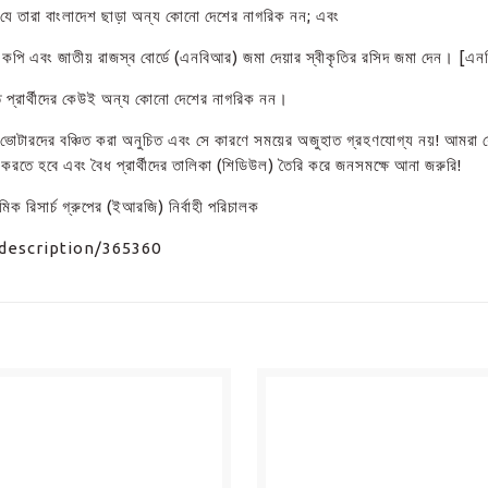
যে তারা বাংলাদেশ ছাড়া অন্য কোনো দেশের নাগরিক নন; এবং
টারাইজড কপি এবং জাতীয় রাজস্ব বোর্ডে (এনবিআর) জমা দেয়ার স্বীকৃতির রসিদ জমা দে
 প্রার্থীদের কেউই অন্য কোনো দেশের নাগরিক নন।
ে ভোটারদের বঞ্চিত করা অনুচিত এবং সে কারণে সময়ের অজুহাত গ্রহণযোগ্য নয়! আমরা যেন
রি করতে হবে এবং বৈধ প্রার্থীদের তালিকা (শিডিউল) তৈরি করে জনসমক্ষে আনা জরুরি!
িক রিসার্চ গ্রুপের (ইআরজি) নির্বাহী পরিচালক
description/365360