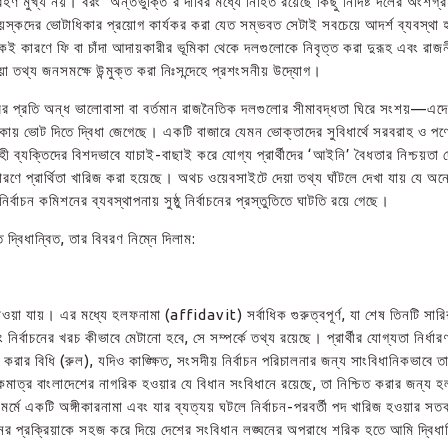
মুখ্য নয়। বরং ‘‌অন্তর্ভুক্তি’র দাবির মধ্যে নিহিত রয়েছে কিছু নির্দিষ্ট দলের অংশগ্
্তবয়স্কদের ভোটাধিকার প্রয়োগ কার্যকর করা যেত সম্ভবত সেটাই সবচেয়ে আদর্শ ব্যবস্
কারণে ফি বা চাঁদা আদায়কারীর ভূমিকা থেকে দলগুলোকে নিবৃত্ত করা দুরূহ এবং রাজনীতি
া তথ্য জনসমক্ষে উন্মুক্ত করা নিঃসন্দেহে প্রশংসনীয় উদ্যোগ।
ণতন্ত্রের প্রতি অন্ধ ভালোবাসা বা বর্তমান রাজনৈতিক দলগুলোর সীমাবদ্ধতা ঘিরে সংশয়—এ
থাকায় ভোট দিতে দ্বিধা জেগেছে। একটি বাজারে যেমন ভোক্তাদের সুবিধার্থে সরবরাহ ও প
 ব্যক্তিদের বিশদভাবে যাচাই-বাছাই করে যোগ্য প্রার্থীদের ‘‌আইনি’ বৈধতার নিশ্চয়ত
কারণে প্রার্থিতা খারিজ করা হয়েছে। অথচ ওয়েবসাইটে দেয়া তথ্য ঘাঁটলে দেখা যায় যে অ
র্বাচন কমিশনের ব্যবস্থাপনায় সুষ্ঠু নির্বাচনের প্রস্তুতিতে ঘাটতি রয়ে গেছে।
ে দ্বিধান্বিত, তার বিবরণ নিম্নে দিলাম:
ায়। এর মধ্যে হলফনামা (affidavit) সর্বাধিক গুরুত্বপূর্ণ, যা শেষ তিনটি সারির 
নির্বাচনের খরচ কীভাবে মেটানো হবে, সে সম্পর্কে তথ্য রয়েছে। প্রার্থীর যোগ্যতা নির্
রার বিধি (রুল), যদিও কাঙ্ক্ষিত, সংসদীয় নির্বাচন পরিচালনার জন্য সাংবিধানিকভা
বে একমাত্র বাংলাদেশের নাগরিক হওয়ার যে বিধান সংবিধানে রয়েছে, তা নিশ্চিত করার জন্
ই মর্মে একটি অঙ্গীকারনামা এবং যার ব্যত্যয় ঘটলে নির্বাচন-পরবর্তী পদ খারিজ হওয়ার 
নের প্রক্রিয়াকে সহজ করে দিয়ে দেশের সংবিধান লঙ্ঘনের অপরাধে শরিক হতে আমি দ্বিধা