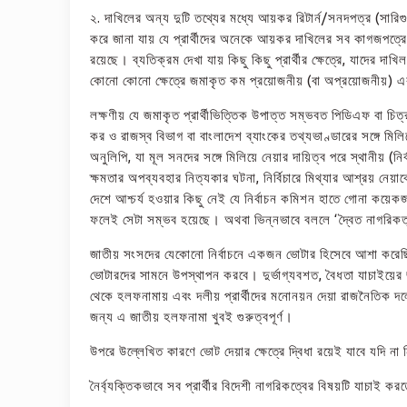
২. দাখিলের অন্য দুটি তথ্যের মধ্যে আয়কর রিটার্ন/সনদপত্র (সারিগুচ
করে জানা যায় যে প্রার্থীদের অনেকে আয়কর দাখিলের সব কাগজপত্রের
রয়েছে। ব্যতিক্রম দেখা যায় কিছু কিছু প্রার্থীর ক্ষেত্রে, যাদ
কোনো কোনো ক্ষেত্রে জমাকৃত কম প্রয়োজনীয় (বা অপ্রয়োজনীয়) এক পৃ
লক্ষণীয় যে জমাকৃত প্রার্থীভিত্তিক উপাত্ত সম্ভবত পিডিএফ বা চি
কর ও রাজস্ব বিভাগ বা বাংলাদেশ ব্যাংকের তথ্যভাণ্ডারের সঙ্গে ম
অনুলিপি, যা মূল সনদের সঙ্গে মিলিয়ে নেয়ার দায়িত্ব পরে স্থানীয় (নির্
ক্ষমতার অপব্যবহার নিত্যকার ঘটনা, নির্বিচারে মিথ্যার আশ্রয় নেয়া
দেশে আশ্চর্য হওয়ার কিছু নেই যে নির্বাচন কমিশন হাতে গোনা কয়েকজ
ফলেই সেটা সম্ভব হয়েছে। অথবা ভিন্নভাবে বললে ‘দ্বৈত নাগরিকত্
জাতীয় সংসদের যেকোনো নির্বাচনে একজন ভোটার হিসেবে আশা করেছিলাম
ভোটারদের সামনে উপস্থাপন করবে। দুর্ভাগ্যবশত, বৈধতা যাচাইয়ের জন্
থেকে হলফনামায় এবং দলীয় প্রার্থীদের মনোনয়ন দেয়া রাজনৈতিক দলের
জন্য এ জাতীয় হলফনামা খুবই গুরুত্বপূর্ণ।
উপরে উল্লেখিত কারণে ভোট দেয়ার ক্ষেত্রে দ্বিধা রয়েই যাবে যদি ন
নৈর্ব্যক্তিকভাবে সব প্রার্থীর বিদেশী নাগরিকত্বের বিষয়টি যাচাই