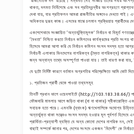
‘‌রাজনৈতিক দল’ রয়েছে। সম্ভবত সেই সংজ্ঞায় তাদের সবার অংশগ্রহণ 
থাকত, দলমত নির্বিশেষে এবং সব প্রতিদ্বন্দ্বীর অংশগ্রহণে প্রাপ
দেখা যায়, যার প্রতিফলন আমরা রাজনীতির অঙ্গনেও দেখতে পাই। একই 
অধিকতর দুরূহ কাজ। এসবের মাঝে চলমান প্রক্রিয়ায় প্রার্থীদের দেয়
একপেশেভাবে সংজ্ঞায়িত ‘‌অন্তর্ভুক্তিমূলক’ নির্বাচন বা বিমূর্ত গ
‘বৈধতা’ নিশ্চিত করতে নির্বাচন কমিশনের কার্যক্রমের প্রতি সংশয় 
হিসেবে আমরা আশা করি যে নির্বাচন কমিশন সংসদ সদস্য হতে আগ্রহী
নির্বাচনী এলাকায় ভিনদেশের নাগরিকত্ব (দ্বৈত নাগরিকত্ব) থাকার 
জন্য অন্যান্য তথ্যে অসম্পূর্ণতা পাওয়া যায়। তাই ধারণা করা যায়, নি
যে দুটো নির্দিষ্ট কারণে বর্তমান অগ্রগতির পরিপ্রেক্ষিতে আমি ভোট দিত
১. প্রতিজন প্রার্থী থেকে পাওয়া তথ্যসমূহ
তিনটি প্রধান ভাগে ওয়েবসাইটে (http://103.183.38.66/) পাওয়া য
ফৌজদারি মামলায় আগে জড়িত থাকা (বা না থাকার) স্বীকারোক্তি এবং 
সহায়ক হতে পারে। এমনকি (ব্যাংক) ঋণখেলাপিকে অযোগ্য চিহ্নিত ক
অন্তর্ভুক্ত থাকা সত্ত্বেও সংসদ সদস্য হওয়ার মূল পূর্বশর্ত হিসে
প্রার্থিতা-প্রত্যাশী ব্যক্তি যে অন্য কোনো দেশের নাগরিক নন, সে
বাছাই সম্পর্কে জানার পর, দেশের সংসদে একজন ‘বিদেশী’ কে নির্বাচ