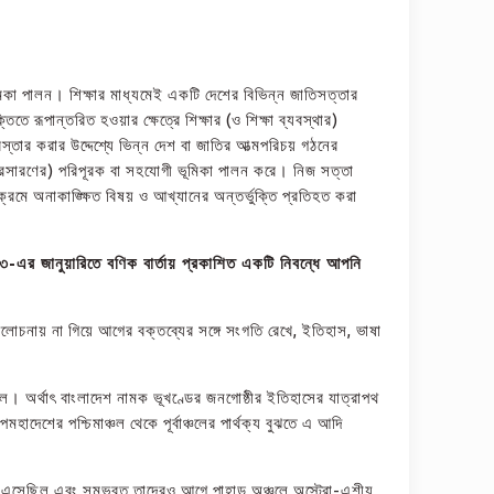
িকা পালন। শিক্ষার মাধ্যমেই একটি দেশের বিভিন্ন জাতিসত্তার
ে রূপান্তরিত হওয়ার ক্ষেত্রে শিক্ষার (ও শিক্ষা ব্যবস্থার)
িস্তার করার উদ্দেশ্যে ভিন্ন দেশ বা জাতির আত্মপরিচয় গঠনের
প্রসারণের) পরিপূরক বা সহযোগী ভূমিকা পালন করে। নিজ সত্তা
রমে অনাকাঙ্ক্ষিত বিষয় ও আখ্যানের অন্তর্ভুক্তি প্রতিহত করা
০২৩-এর জানুয়ারিতে বণিক বার্তায় প্রকাশিত একটি নিবন্ধে আপনি
লোচনায় না গিয়ে আগের বক্তব্যের সঙ্গে সংগতি রেখে, ইতিহাস, ভাষা
ছিল। অর্থাৎ বাংলাদেশ নামক ভূখণ্ডের জনগোষ্ঠীর ইতিহাসের যাত্রাপথ
েশের পশ্চিমাঞ্চল থেকে পূর্বাঞ্চলের পার্থক্য বুঝতে এ আদি
েঁষে এসেছিল এবং সম্ভবত তাদেরও আগে পাহাড় অঞ্চলে অস্ট্রো-এশীয়