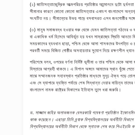
(২) জাতিসত্তাকেন্দ্রিক আত্মপরিচয় প্রতিষ্ঠার আন্দোলনে দুটো দুর্
সীমানার কারণে কোনো কোনো জাতিসত্তার একাংশ বাংলাদেশে অন্তর্ভুক
সংঘটিত নয়। সীমান্তের উভয় পাড়ে বসবাসরত এসব জনগোষ্ঠীর সঙ্গে 
(৩) মানুষ সমাজবদ্ধ হওয়ার শুরু থেকে যেমন জাতিসত্তা গঠনের ও ভ
বা একাধিক ধর্ম হিসেবে আবির্ভূত হয় যখন সাম্রাজ্যে স্থিতি আনতে 
সময়কালের ব্যবধান ছাড়া, পশ্চিম থেকে আসা শাসকদের উৎপত্তি ও চরি
পরবর্তী সময়ে বিজিত গোষ্ঠীর অসহায়তার সুযোগ নিয়ে রক্ষণশীল ধ্য
পরিশেষে বলব, ওপরের বর্ণনা নির্দিষ্ট ভূসীমা ও তার পশ্চিম থেকে 
বিস্তারে আগ্রহী থাকবে। এ বিশাল অঙ্গনে আমাদের স্থান খুঁজে পেত
মাঝে সম্মানজনক সহাবস্থান প্রতিষ্ঠার মাধ্যমে সুদৃঢ় ঐক্য গড়ে 
এবং সে ব্যাপারে ব্যক্তি পর্যায়ে শেষ সিদ্ধান্ত নেয়ার দায়িত্ব তাদে
বাংলাদেশ নামক রাষ্ট্রের বিকাশের ইতিহাস তুলে ধরা জরুরি।
ড. সাজ্জাদ জহির অলাভজনক বেসরকারি গবেষণা প্রতিষ্ঠান ইকোনমিক 
কাজ করেছেন। এছাড়া তিনি ব্র্যাক বিশ্ববিদ্যালয়ের অর্থনীতি ব
বিশ্ববিদ্যালয়ের অর্থনীতি বিভাগ থেকে স্নাতক শেষ করে পিএইচডি ক