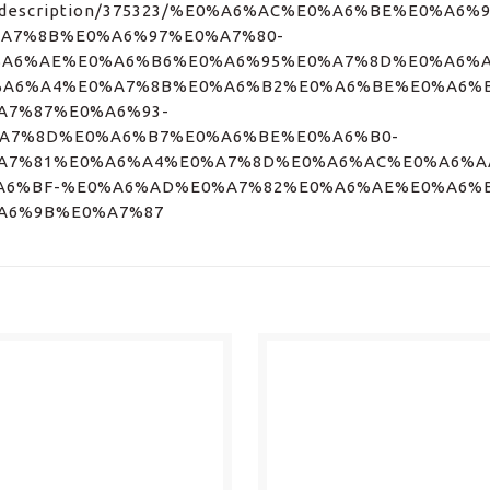
news_description/375323/%E0%A6%AC%E0%A6%BE%E0%A
A7%8B%E0%A6%97%E0%A7%80-
A6%AE%E0%A6%B6%E0%A6%95%E0%A7%8D%E0%A6%A
%A6%A4%E0%A7%8B%E0%A6%B2%E0%A6%BE%E0%A6%B
A7%87%E0%A6%93-
A7%8D%E0%A6%B7%E0%A6%BE%E0%A6%B0-
A7%81%E0%A6%A4%E0%A7%8D%E0%A6%AC%E0%A6%A
A6%BF-%E0%A6%AD%E0%A7%82%E0%A6%AE%E0%A6%
A6%9B%E0%A7%87