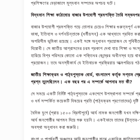
প্রশিক্ষণের বেড়াজালে মূল্যবান সম্পদের অপচয় ঘটে।
বিদ্যমান শিক্ষা কাঠামোয় বাজার উপযোগী শ্রমশক্তি তৈরি সম্ভবপ
বাজার উপযোগী শ্রমশক্তি গড়ে তোলার চেয়েও শিক্ষার গুরুত্বপূর্ণ 
ভাষা, ইতিহাস ও দর্শনচিন্তাকে (ধর্মীয়সহ) এক আখ্যানে গ্রথিত করা 
অপরিসীম ভূমিকা রয়েছে। একই সঙ্গে অনুধাবন প্রয়োজন যে পৃথিবীতে কি
বিরোধী। সে জাতীয় আগ্রাসনের চরম প্রকাশ দেখা যায় শিক্ষা ও সংস
হারিয়ে বিশ্ব পরিসরে কোনো এক শক্তিধর কেন্দ্রের অধীনস্থ হয়ে থাক
প্রয়োজন। তবে অনস্বীকার্য যে ইতিবাচক প্রক্রিয়ায় আত্মপরিচয় গঠনে
জাতীয় শিক্ষাক্রম ও পাঠ্যপুস্তক বোর্ড, বাংলাদেশ কর্তৃক সপ্তম 
প্রশ্ন তুলেছিলেন। এক বছর পর এ সম্পর্কে আপনার মত কী?
সে সময়ে একটি নির্দিষ্ট পাঠ্যপুস্তকে একপেশে উপস্থাপনা সম্পর্
ও ধর্ম সম্পর্কিত কয়েকটি বিষয়ের প্রতি (পাঠ্যক্রম প্রণেতাদের) দৃষ
বৈদিক যুগে (প্রায় ১৫০০ খ্রিস্টপূর্বে) আর্য নামক জনগোষ্ঠী যখন দ
আর্য জনগোষ্ঠীর আগমন দিয়ে শুরু হয়নি। একইভাবে তাদের (উত্তর-পশ্চ
অবস্থা অনুধাবন করা জরুরি।
বাংলা ও পার্শ্ববর্তী অঞ্চলের আদি জনগোষ্ঠীর মাঝে একাধিক জাতিস