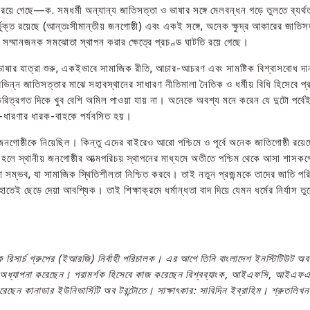
বলতা রয়ে গেছে—ক. সমধর্মী অন্যান্য জাতিসত্তা ও ভাষার সঙ্গে মেলবন্ধন গড়ে তুলতে ব্যর
্ত রয়েছে (আন্তঃসীমান্তীয় জনগোষ্ঠী) এবং একই সঙ্গে, অনেক ক্ষুদ্র আকারের জাতিসত্ত
সম্মানজনক সমঝোতা স্থাপন করার ক্ষেত্রে প্রচণ্ড ঘাটতি রয়ে গেছে।
াষার যাত্রা শুরু, একইভাবে সামাজিক রীতি, আচার-আচরণ এবং সামষ্টিক বিশ্বাসবোধ দান
বিভিন্ন জাতিসত্তার মাঝে সহাবস্থানের সাধারণ নীতিমালা নৈতিক ও ধর্মীয় বিধি হিসেবে প
ত্রগত দিকে খুব বেশি অমিল পাওয়া যায় না। অনেকে অবশ্য মনে করেন যে দুটো পর্বেই যা
ান-ধারণার ধারক-বাহকে পর্যবসিত হয়।
আসা জনগোষ্ঠীকে নিয়েছিল। কিন্তু এদের বাইরেও আরো পশ্চিমে ও পূর্বে অনেক জাতিগোষ্ঠী
ে হলে স্থানীয় জনগোষ্ঠীর আত্মপরিচয় স্থাপনের মাধ্যমে অতীতে পশ্চিম থেকে আসা শাসকগ
তোলা সম্ভব, যা সামাজিক স্থিতিশীলতা নিশ্চিত করবে। তাই নতুন প্রজন্মকে তাদের জাত
র হাতেই ছেড়ে দেয়া আবশ্যিক। তাই শিক্ষাক্রমে ধর্মান্ধতা বাদ দিয়ে যেমন ধর্মের নির্যাস 
রিসার্চ গ্রুপের (ইআরজি) নির্বাহী পরিচালক। এর আগে তিনি বাংলাদেশ ইনস্টিটিউট অব 
িভাগে অধ্যাপনা করেছেন। পরামর্শক হিসেবে কাজ করেছেন বিশ্বব্যাংক, আইএফসি, আইএ
রেছেন কানাডার ইউনিভার্সিটি অব টরন্টোতে। সাক্ষাৎকার: সাবিদিন ইব্রাহিম। শ্রুতলিখন