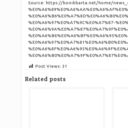
Source: https://bonikbarta.net/home/
%E0%A6%89%E0%A6%AA%E0%A6%AF%E0%
%E0%A6%B6%E0%A7%8D%E0%A6%B0%E0%
%E0%A6%97%E0%A7%9C%E0%A7%87-%E0
%E0%A6%9A%E0%A7%87%E0%A7%9F%E0%
%E0%A6%B6%E0%A6%BF%E0%A6%95%E0%
%E0%A6%97%E0%A7%81%E0%A6%B0%E0%
%E0%A6%8F%E0%A6%95%E0%A6%9F%E0%
%E0%A6%B0%E0%A7%9F%E0%A7%87%E0%
Post Views:
31
Related posts