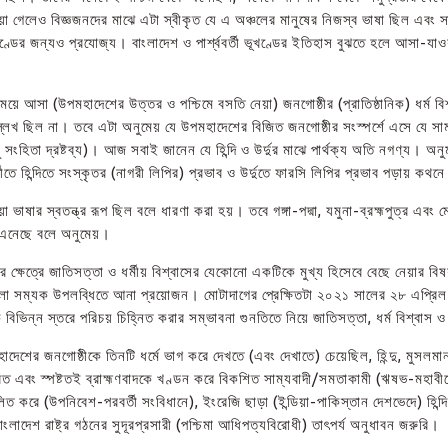
াওয়া গেলেও বিজ্ঞজনদের মাঝে এটা স্বীকৃত যে এ অঞ্চলের মানুষের নিজস্ব ভাষা ছিল এবং স
্ডের জন্যও প্রযোজ্য। বাংলাদেশ ও পার্শ্ববর্তী ভূখণ্ডের ইতিহাস বুঝতে হলে আসা-যাও
সময়ে আসা (উপমহাদেশের উত্তর ও পশ্চিমে বসতি নেয়া) জনগোষ্ঠীর (প্রাতিষ্ঠানিক) ধর্ম 
 উল্লেখ ছিল না। তবে এটা অনুমেয় যে উপমহাদেশের বিজিত জনগোষ্ঠীর সংস্পর্শে এসে যে সা
বা মনু সংহিতা দ্রষ্টব্য)। আজ সবাই জানেন যে হিন্দি ও উর্দুর মাঝে পার্থক্য অতি নগণ্
ে হিন্দিতে সংস্কৃতর (নাগরী লিপির) প্রভাব ও উর্দুতে ফারসি লিপির প্রভাব পড়ায় কথন
া ভাষার স্বতন্ত্র রূপ ছিল বলে ধারণা করা হয়। তবে গঙ্গা-পদ্মা, যমুনা-ব্রহ্মপুত্র 
 এনেছে বলে অনুমেয়।
র্ণয়ের ক্ষেত্রে জাতিসত্তা ও ধর্মীয় বিশ্বাসের যেকোনো একটিকে মুখ্য হিসেবে বেছে নেয়া
লো সম্যক উপলব্ধিতে আনা প্রয়োজন। মোটাদাগের প্রেক্ষিতটা ২০২১ সালের ২৮ এপ্রিল ব
কে বিভিন্ন স্তরে পরিচয় চিহ্নিত করার সম্ভাবনা গুনতিতে নিয়ে জাতিসত্তা, ধর্ম বিশ্ব
দেশের জনগোষ্ঠীকে তিনটি ধর্মে ভাগ করে দেখতে (এবং দেখাতে) চেয়েছিল, হিন্দু, মুসলমান
 এবং স্পষ্টতই ব্রাহ্মণবাদকে খণ্ডন করে বিকশিত সাম্যবাদী/সমতাকামী (ঋষভ-মহাবীরের)
লিত করে (উপনিবেশ-পরবর্তী সংবিধানে), ইংরেজি ছাড়া (ইন্ডিয়া-পাকিস্তান দেশভেদে) হিন্
লাদেশ রাষ্ট্র গঠনের সুদূরপ্রসারী (পশ্চিমা আধিপত্যবিরোধী) তাৎপর্য অনুধাবন জরুরি।