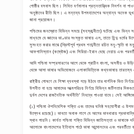
গোষ্ঠীর বসবাস ছিল। লিখিত বর্ণমালার প্রত্নতাত্ত্বিক নিদর্শন না প
অনুষ্ঠানের রীতি ছিল। এ মন্তব্য উপমহাদেশের অন্যান্য অনেক ভূখণ
জানা প্রয়োজন।
পশ্চিমের জনস্রোত বিভিন্ন সময়ে (সহস্রাব্দীতে) ঘটেছে এবং ভিন্ন 
মাধ্যমে যে জ্ঞানের ভাণ্ডার সংস্কৃত ভাষায় এল, তাতে হিন্দু ধর্মের
সুসংহত করার মাঝে (খ্রিস্টপূর্ব প্রথম শতাব্দীতে রচিত মনু-স্মৃতি 
আফগানিস্তান (কম্বৌজ) এবং সিরিয়া-ইরান বেছে নেয়ায় এবং পরবর্তীত
আদি পশ্চিমা সম্প্রসারণের আগে থেকে প্রাচীন বাংলা, অসমীয় ও উড়িয়
থেকে আসা ভাষার অভিযোজনে এলাকাভিত্তিক কথ্যভাষায় তারতম্য
রাষ্ট্রীয় পোষণে যে শিক্ষা ব্যবস্থা গড়ে উঠবে তার দার্শনিক ভিত নি
উপনীত না হয়ে আমাদের আত্মপরিচয় নির্ণয়ে বিভিন্ন জটিলতার দিকগু
দুর্বল দেশের রাজনৈতিক অর্থনীতি’ নিবন্ধে পাওয়া যাবে। সেই আঙ্গি
(১) পশ্চিমা ঔপনিবেশিক শক্তি এবং তাদের ঘনিষ্ঠ সহযোগীরা এ উপমহা
উল্লেখ রয়েছে)। ভাবতে অবাক লাগে যে আগের ভাবধারায় প্রভাবান্বিত
স্থান পায়নি। কার্যত পশ্চিমা শক্তি বিভিন্ন জাতিসত্তা ও ভাষাকে দ
আলোকে বাংলাদেশের ইতিহাস পাঠে ভাষা আন্দোলনের এবং পরবর্তীতে বাং