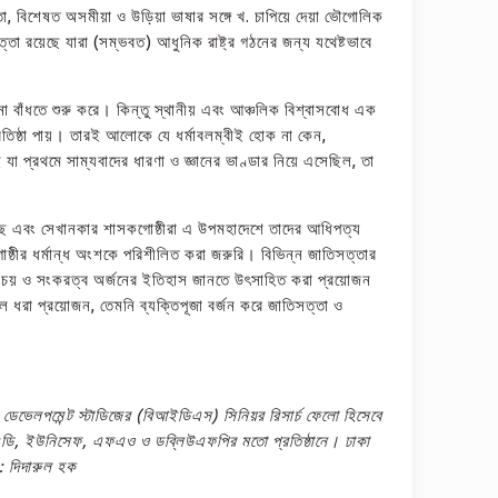
্থতা, বিশেষত অসমীয়া ও উড়িয়া ভাষার সঙ্গে খ. চাপিয়ে দেয়া ভৌগোলিক
া রয়েছে যারা (সম্ভবত) আধুনিক রাষ্ট্র গঠনের জন্য যথেষ্টভাবে
া বাঁধতে শুরু করে। কিন্তু স্থানীয় এবং আঞ্চলিক বিশ্বাসবোধ এক
্রতিষ্ঠা পায়। তারই আলোকে যে ধর্মাবলম্বীই হোক না কেন,
 প্রথমে সাম্যবাদের ধারণা ও জ্ঞানের ভাণ্ডার নিয়ে এসেছিল, তা
 রয়েছে এবং সেখানকার শাসকগোষ্ঠীরা এ উপমহাদেশে তাদের আধিপত্য
োষ্ঠীর ধর্মান্ধ অংশকে পরিশীলিত করা জরুরি। বিভিন্ন জাতিসত্তার
ি পরিচয় ও সংকরত্ব অর্জনের ইতিহাস জানতে উৎসাহিত করা প্রয়োজন
তুলে ধরা প্রয়োজন, তেমনি ব্যক্তিপূজা বর্জন করে জাতিসত্তা ও
ডেভেলপমেন্ট স্টাডিজের (বিআইডিএস) সিনিয়র রিসার্চ ফেলো হিসেবে
ফএডি, ইউনিসেফ, এফএও ও ডব্লিউএফপির মতো প্রতিষ্ঠানে। ঢাকা
: দিদারুল হক