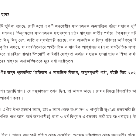
র হবে?
একটি ভূমিকা রয়েছে, সেটি হলো একটি জনগোষ্ঠীর সম্মানজনক আত্মপরিচয় গঠনে সহায়ক ভূম
সম্ভব। ভিন্নমতের সম্মানজনক সহাবস্থান চর্চার মাধ্যমে জাতীয় পর্যায়ে ঐক্যবদ্ধ শক্তিত
ছু কিছু দেশ, জাতি বা স্বার্থগোষ্ঠী রয়েছে, যারা আঞ্চলিক বা বিশ্ব পরিসরে আধিপত্য ব
্কৃতির অঙ্গনে, যা সংবলিতভাবে অর্থনৈতিক ও সামরিক আগ্রাসনের (এবং রাজনৈতিক সম্
তে না চাইলে বাজার উপযোগী কারিগরি যোগ্যতা অর্জনে সহায়ক হওয়া ছাড়াও শিক্ষা কার্যক্
র মাধ্যমে অনাকাঙ্ক্ষিতকে দূরে রাখা সর্বোত্তম।
শ্রেণীর জন্য প্রকাশিত ‘ইতিহাস ও সামাজিক বিজ্ঞান, অনুসন্ধানী পাঠ’, বইটি নিয়ে ২
কে প্রশ্ন তুলেছিলাম। যে শঙ্কাগুলো তখন ছিল, তা আজও আছে। সেসব বিষয়ে বিস্তারিত আ
্টি আকর্ষণ করব।
ক্ষিণ এশীয় উপমহাদেশে আসে, তারও আগে থেকে বাংলাদেশ ও পার্শ্ববর্তী ভূখণ্ডে জনবসতি 
িম পথে আসা আর্য জনগোষ্ঠীর) ভাষা ও ধর্ম বিশ্বাস এখানকার অতীতের অংশমাত্র। উপমহাদ
ত্তা ছিল। তাদের অনেকেই পশ্চিম থেকে এসেছিল, অনেকে দক্ষিণাঞ্চল থেকে সমুদ্রতীর ঘ