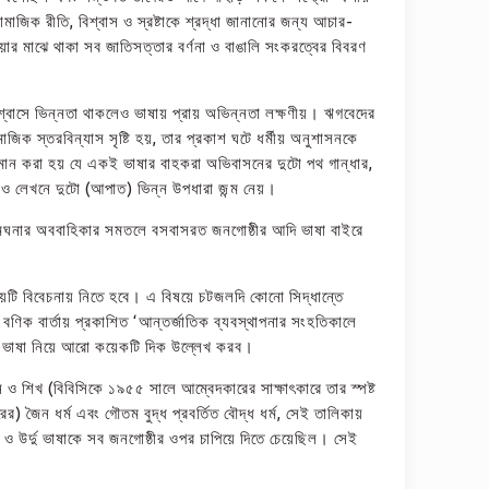
ামাজিক রীতি, বিশ্বাস ও স্রষ্টাকে শ্রদ্ধা জানানোর জন্য আচার-
য়ার মাঝে থাকা সব জাতিসত্তার বর্ণনা ও বাঙালি সংকরত্বের বিবরণ
বিশ্বাসে ভিন্নতা থাকলেও ভাষায় প্রায় অভিন্নতা লক্ষণীয়। ঋগবেদের
মাজিক স্তরবিন্যাস সৃষ্টি হয়, তার প্রকাশ ঘটে ধর্মীয় অনুশাসনকে
য। অনুমান করা হয় যে একই ভাষার বাহকরা অভিবাসনের দুটো পথ গান্ধার,
ে ও লেখনে দুটো (আপাত) ভিন্ন উপধারা জন্ম নেয়।
এবং মেঘনার অববাহিকার সমতলে বসবাসরত জনগোষ্ঠীর আদি ভাষা বাইরে
র বিষয়টি বিবেচনায় নিতে হবে। এ বিষয়ে চটজলদি কোনো সিদ্ধান্তে
ণিক বার্তায় প্রকাশিত ‘আন্তর্জাতিক ব্যবস্থাপনার সংহতিকালে
াস ও ভাষা নিয়ে আরো কয়েকটি দিক উল্লেখ করব।
 ও শিখ (বিবিসিকে ১৯৫৫ সালে আম্বেদকারের সাক্ষাৎকারে তার স্পষ্ট
 জৈন ধর্ম এবং গৌতম বুদ্ধ প্রবর্তিত বৌদ্ধ ধর্ম, সেই তালিকায়
দি ও উর্দু ভাষাকে সব জনগোষ্ঠীর ওপর চাপিয়ে দিতে চেয়েছিল। সেই