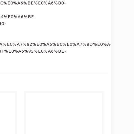
6%9C%E0%A6%BE%E0%A6%B0-
4%E0%A6%BF-
0-
A%E0%A7%82%E0%A6%B0%E0%A7%8D%E0%A6%A3-
BF%E0%A6%95%E0%A6%BE-