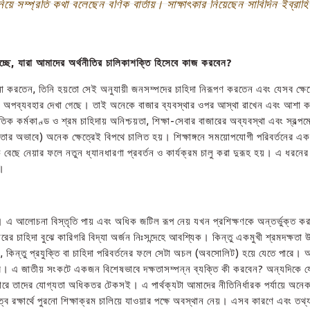
নিয়ে সম্প্রতি কথা বলেছেন বণিক বার্তায়। সাক্ষাৎকার নিয়েছেন সাবিদিন ইব্রা
চ্ছে, যারা আমাদের অর্থনীতির চালিকাশক্তি হিসেবে কাজ করবেন?
ালনা করতেন, তিনি হয়তো সেই অনুযায়ী জনসম্পদের চাহিদা নিরূপণ করতেন এবং যেসব ক্ষ
 সম্পদের অপব্যবহার দেখা গেছে। তাই অনেকে বাজার ব্যবস্থার ওপর আস্থা রাখেন এবং আশা 
িক কর্মকাণ্ড ও শ্রম চাহিদায় অনিশ্চয়তা, শিক্ষা-সেবার বাজারের অব্যবস্থা এবং স্বল্পমেয়
েতনতার অভাবে) অনেক ক্ষেত্রেই বিপথে চালিত হয়। শিক্ষাঙ্গনে সময়োপযোগী পরিবর্তনের একটি
 বেছে নেয়ার ফলে নতুন ধ্যানধারণা প্রবর্তন ও কার্যক্রম চালু করা দুরূহ হয়। এ ধরনের
ন।
ধ নয়। এ আলোচনা বিস্তৃতি পায় এবং অধিক জটিল রূপ নেয় যখন প্রশিক্ষণকে অন্তর্ভুক্ত
র চাহিদা বুঝে কারিগরি বিদ্যা অর্জন নিঃসন্দেহে আবশ্যিক। কিন্তু একমুখী শ্রমদক্ষতা উ
কিন্তু প্রযুক্তি বা চাহিদা পরিবর্তনের ফলে সেটা অচল (অবসোলিট) হয়ে যেতে পারে। অথবা
ে। এ জাতীয় সংকটে একজন বিশেষভাবে দক্ষতাসম্পন্ন ব্যক্তি কী করবেন? অন্যদিকে যে
মবাজারে তাদের যোগ্যতা অধিকতর টেকসই। এ পার্থক্যটা আমাদের নীতিনির্ধারক পর্যায়ে 
িত্ব রক্ষার্থে পুরনো শিক্ষাক্রম চালিয়ে যাওয়ার পক্ষে অবস্থান নেয়। এসব কারণে এবং তথ্যপ